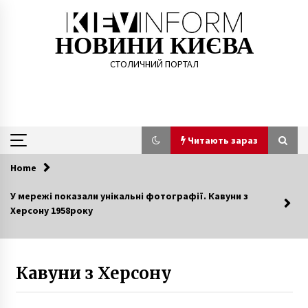
Skip
to
content
НОВИНИ КИЄВА
СТОЛИЧНИЙ ПОРТАЛ
Читають зараз
Home
Читають зараз
У мережі показали унікальні фотографії. Кавуни з
Херсону 1958року
Збитки столичної підземки за останні пів
року становили майже 2 млрд гривень
2 роки ago
Кавуни з Херсону
У п’ятницю в Києві до +14 градусів, без опадів
6 років ago