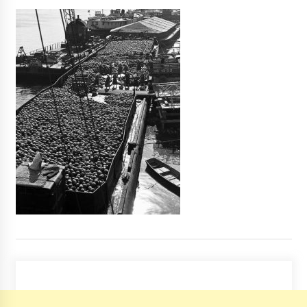
Під Києвом мало не вибухнула дочка
бізнесмена з нянею
7 років ago
До Охматдиту привезли ще одного підлітка,
що наковтався пігулок
5 років ago
Вантажівка перекинулась на Нижніх Садах
(ФОТО)
9 років ago
Як виглядала легендарна Щекавиця та храм
Всіх Святих в Києві: архівне фото
2 роки ago
Рішення про продовження жорсткого
карантину в Києві приймуть14 квітня, –
Кличко