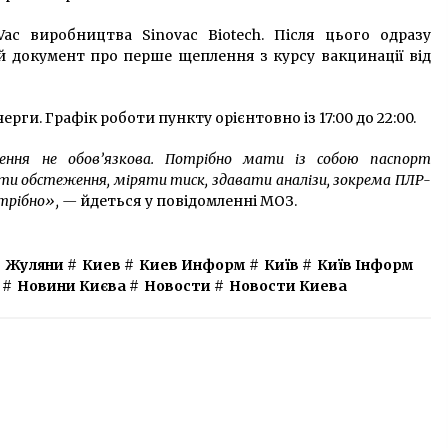
c виробництва Sinovac Biotech. Після цього одразу
 документ про перше щеплення з курсу вакцинації від
рги. Графік роботи пункту орієнтовно із 17:00 до 22:00.
ення не обов’язкова. Потрібно мати із собою паспорт
ти обстеження, міряти тиск, здавати аналізи, зокрема ПЛР-
отрібно», —
йдеться у повідомленні МОЗ.
Жуляни
#
Киев
#
Киев Информ
#
Київ
#
Київ Інформ
#
Новини Києва
#
Новости
#
Новости Киева