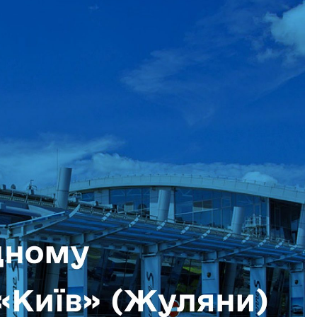
7 років ago
В Київ надійшли експрес-тести на
короновірус
6 років ago
Ще одна дівчина звинуватила
Ктітарчука у згвалтуванні
6 років ago