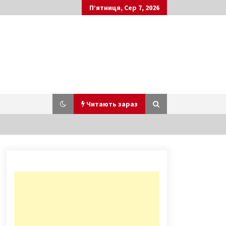
П’ятниця, Сер 7, 2026
Читають зараз
Суд принял окончательное
решение по парку “Межигорье”
9 років ago
Провідникам “Укрзалізниці”
дозволять використовувати
газові балончики