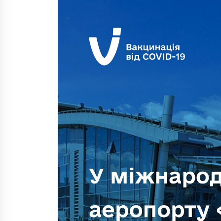
7 років ago
Йосиф Маршак – київський
конкурент Фаберже
7 років ago
Играть бесплатно в Космолот
только на kosmolot-2019.com
6 років ago