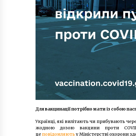
Для вакцинації потрібно мати із собою па
Українці, які вилітають чи прибувають че
жодною дозою вакцини проти COVID-
це
повідомляють
у Міністерстві охорони зд