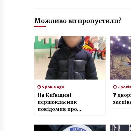
Можливо ви пропустили?
5 років ago
7 рокі
На Київщині
У двор
першокласник
заспів
повідомив про
“замінування”
приватної школи