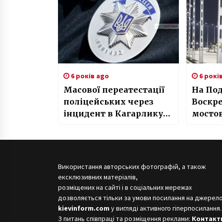
6 років ago
6 рокі
Масової переатестації
На Под
поліцейських через
Воскр
інцидент в Кагарлику
мосто
не буде – Геращенко
ввімк
Використання авторських фотографій, а також
ексклюзивних матеріалів,
розміщених на сайті і в соціальних мережах
дозволяється тільки за умови посилання на джерело
kievinform.com
у вигляді активного гіперпосилання.
З питань співпраці та розміщення реклами:
Контакт