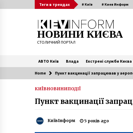
Skip
Теги в трендах
# Київ
# Киев Информ
to
content
НОВИНИ КИЄВА
СТОЛИЧНИЙ ПОРТАЛ
АВТО Київ
Влада
Екстрені служби Києва
Home
Пункт вакцинації запрацював у аероп
Читають зараз
КИЇВ
НОВИНИ
ПОДІЇ
Кияни можуть онлайн повідоми
Пункт вакцинації запрац
про необхідність прибирання
вулиць від снігу, – КМДА
8 років ago
КиївІнформ
5 років ago
На Софійській площі відкрили
головну ялинку країни