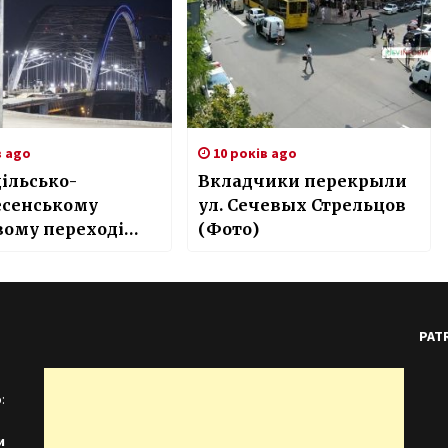
в ago
10 років ago
ільсько-
Вкладчики перекрыли
есенському
ул. Сечевых Стрельцов
вому переході
(Фото)
нули освітлення
PAT
:
и