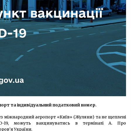
спорт та індивідуальний податковий номер.
рез міжнародний аеропорт «Київ» (Жуляни) та не щеплені
19, можуть вакцинуватись в терміналі А. Про
оров’я України.