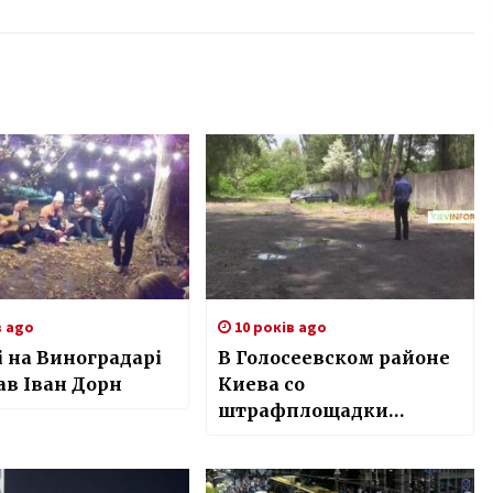
в ago
10 років ago
і на Виноградарі
В Голосеевском районе
ав Іван Дорн
Киева со
штрафплощадки
исчезли автомобили