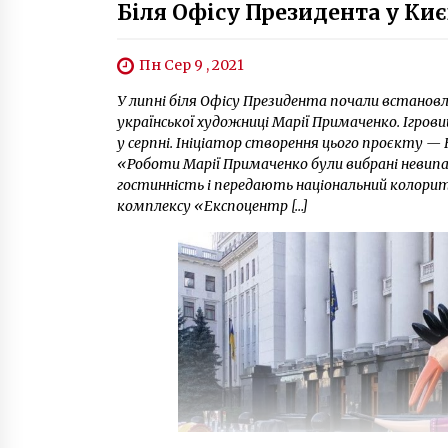
Біля Офісу Президента у Киє
Пн Сер 9 , 2021
У липні біля Офісу Президента почали встано
української художниці Марії Примаченко. Ігров
у серпні. Ініціатор створення цього проєкту 
«Роботи Марії Примаченко були вибрані невип
гостинність і передають національний колори
комплексу «Експоцентр […]