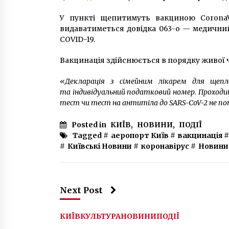
У пункті щепитимуть вакциною CoronaVa
видаватиметься довідка 063-о — медичний
COVID-19.
Вакцинація здійснюється в порядку живої че
«Декларація з сімейним лікарем для щепл
та індивідуальний податковий номер. Проходи
тест чи тест на антитіла до SARS-CoV-2 не п
Posted in
КИЇВ
,
НОВИНИ
,
ПОДІЇ
Tagged #
аеропорт Київ
#
вакцинація
#
#
Київські Новини
#
коронавірус
#
Новини
Next Post
КИЇВ
КУЛЬТУРА
НОВИНИ
ПОДІЇ