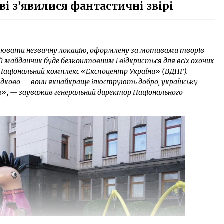
ві з’явилися фантастичні звірі
влювати незвичну локацію, оформлену за мотивами творів
ий майданчик буде безкоштовним і відкриється для всіх охочих
— Національний комплекс «Експоцентр України» (ВДНГ).
адково — вони якнайкраще ілюструють добро, українську
т», — зауважив генеральний директор Національного