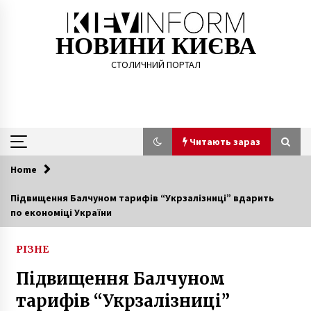
Skip
to
content
НОВИНИ КИЄВА
СТОЛИЧНИЙ ПОРТАЛ
Читають зараз
Home
Читають зараз
Підвищення Балчуном тарифів “Укрзалізниці” вдарить
по економіці України
Як Ханкенді став Степанакертом
6 років ago
РІЗНЕ
Підвищення Балчуном
Коензимні та амінокислотні комплекси: коли
та кому потрібні
тарифів “Укрзалізниці”
3 роки ago