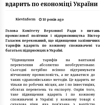
вдарить по економіці України
В Києві пройшов всеукраїнський марш на
підтримку тварин
KievInform
10 років ago
7 років ago
Голова Комітету Верховної Ради з питань
Благоустрий сносит МАФ Рошен на
промислової політики і підприємництва Віктор
Святошино (Фото)
Галасюк переконаний, що підвищення залізничних
10 років ago
тарифів вдарить по кожному споживачеві та
багатьох підприємцях в Україні.
Ігрові автомати та виграші – аналітика від
ChampionCasino
“Підвищення тарифів на вантажні
1 рік ago
перевезення абсолютно необгрунтоване.
Сьогодні потрібно всіляко підтримувати
вітчизняну промисловість, а не вдаватися до
На Північному мосту на Троещині в Києві
таких «драконівських» методів. Це вдарить не
обмежують рух транспорту
тільки по робочих місцях, але і по інвестиціях,
8 років ago
обсягах перевезень та експорту. Окрім того,
таке підвищення вдарить і по кожному
Ранкова стрілянина в Києві: патрульний
споживачеві в Україні: у кожному товарі є
отримав 3 вогнепальні поранення
складова ціни, яка пов’язана з вартістю