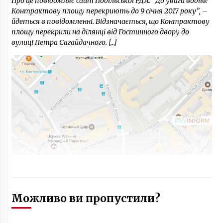
Про це повідомляє сайт Подільської РДА. “До уваги водіїв!
Контрактову площу перекриють до 9 січня 2017 року”, –
йдеться в повідомленні. Відзначається, що Контрактову
площу перекрили на ділянці від Гостинного двору до
вулиці Петра Сагайдачного. […]
Можливо ви пропустили?