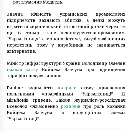
розтлумачив Медведь.
Значна кількість українських промислових
підприємств зазнають збитків, а деякі можуть
втратити європейський та світовий ринки через те,
що їх товар стане неконкурентноспроможним.
“Укрзалізниця” є монополістом у галузі залізничних
перевезень, тому у виробників не залишається
альтернатив.
Міністр інфраструктури України Володимир Омелян
назвав заяву
Войцеха Балчуна про підвищення
тарифів спекулятивною.
Раніше журналісти
викрили
схему присвоєння
польськими управлінцями “Укрзалізниці” 12
мільйонів гривень. Також журналіст-розслідувач
Всеволод Філімоненко
розповів
про роль коханки
Войцеха Балчуна в корупційних схемах
“Укрзалізниці”.