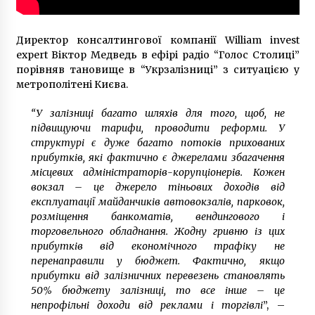
6 років ago
Директор консалтингової компанії William invest
expert Віктор Медведь в ефірі радіо “Голос Столиці”
порівняв тановище в “Укрзалізниці” з ситуацією у
метрополітені Києва.
“У залізниці багато шляхів для того, щоб, не
підвищуючи тарифи, проводити реформи. У
структурі є дуже багато потоків прихованих
прибутків, які фактично є джерелами збагачення
місцевих адміністраторів-корупціонерів. Кожен
вокзал – це джерело тіньових доходів від
експлуатації майданчиків автовокзалів, парковок,
розміщення банкоматів, вендингового і
торговельного обладнання. Жодну гривню із цих
прибутків від економічного трафіку не
перенаправили у бюджет. Фактично, якщо
прибутки від залізничних перевезень становлять
50% бюджету залізниці, то все інше – це
непрофільні доходи від реклами і торгівлі
”, –