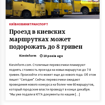
П’яна ДТП у Києві: автомобіль влетів у літній
майданчик
6 років ago
КИЇВ
НОВИНИ
ТРАНСПОРТ
Проезд в киевских
Перейменування вулиць Києва: які
очікуються зміни
маршрутках может
7 років ago
подорожать до 8 гривен
Всемирная конференция TEDxKyiv 2016 снова
KievInform
10 років ago
в Киеве
10 років ago
Kievinform.com. Столичные перевозчики планируют
поднять стоимость проезда на новых маршрутах до 7-8
гривен. Произойти это может еще до нового года. Об этом
Афаг Масуд звернулася до літераторів світу
пишет “Сегодня”. Сейчас перевозчики ожидают
6 років ago
проведения нового конкурса на более чем 60 маршрутов,
который городские власти проведут в конце декабря.
“Мы уже подали в КГГА документы по нашим […]
На Docudays UA представлять
документальный VR-проект про події
Революції Гідності