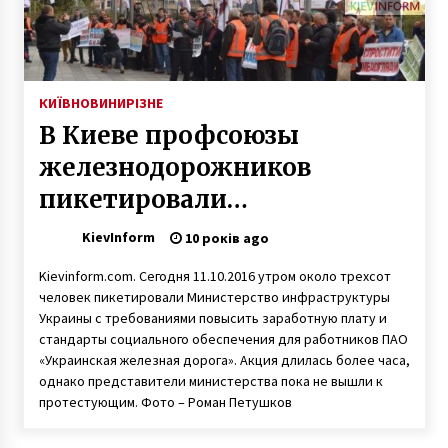
Бородянка: майже готова ще одна
відбудована п’ятиповерхівка
3 місяці ago
КИЇВ
НОВИНИ
РІЗНЕ
В Киеве профсоюзы
У Києві водій протаранив припарковані
автомобілі та влетів у стіни ТРЦ Dream Town
железнодорожников
5 років ago
пикетировали
Мининфраструктуры
В столице временно закрыли 37 школ
KievInform
10 років ago
10 років ago
(ФОТО)
Kievinform.com. Сегодня 11.10.2016 утром около трехсот
человек пикетировали Министерство инфраструктуры
Украины с требованиями повысить заработную плату и
На Київ насувається потужний вітер: в
стандарты социального обеспечения для работников ПАО
столиці оголошено жовтий рівень небезпеки
«Украинская железная дорога». Акция длилась более часа,
7 років ago
однако представители министерства пока не вышли к
протестующим. Фото – Роман Петушков
На реставрацію найбільшого годинника в
Києві зібрали 100 тисяч гривень