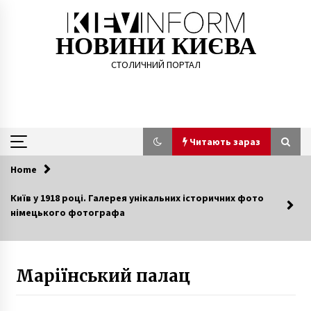
Skip
to
content
НОВИНИ КИЄВА
СТОЛИЧНИЙ ПОРТАЛ
Читають зараз
Home
Читають зараз
Київ у 1918 році. Галерея унікальних історичних фото
німецького фотографа
Де в Києві відремонтують і поставлять нові
ліфти за 47,3 мільйона гривень: шукай свою
адресу
7 років ago
Маріїнський палац
Как будут отмечать День Киева
10 років ago