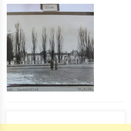
Спека протримається до кінця тижня, але з
опадами на вихідні
5 років ago
Зупинка транспорту в Києві при повітряній
тривозі: влада відповіла на петицію
4 роки ago
Мужчина, в которого стреляли на Русановке,
скончался в больнице
10 років ago
SkyUp запускає три нових маршрути з Києва
7 років ago
Окружний суд Києва дозволив будівництво в
Протасовому Яру